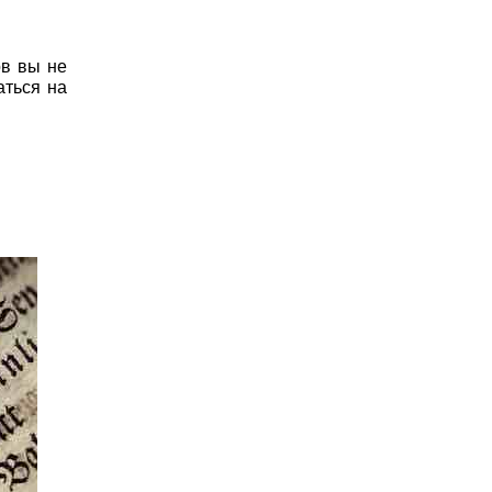
ов вы не
аться на