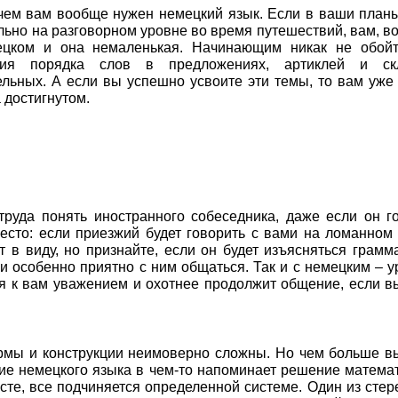
ачем вам вообще нужен немецкий язык. Если в ваши план
льно на разговорном уровне во время путешествий, вам, в
ецком и она немаленькая. Начинающим никак не обойт
ния порядка слов в предложениях, артиклей и ск
льных. А если вы успешно усвоите эти темы, то вам уже
 достигнутом.
труда понять иностранного собеседника, даже если он г
есто: если приезжий будет говорить с вами на ломанном
т в виду, но признайте, если он будет изъясняться грамм
 и особенно приятно с ним общаться. Так и с немецким – 
я к вам уважением и охотнее продолжит общение, если в
ормы и конструкции неимоверно сложны. Но чем больше в
ение немецкого языка в чем-то напоминает решение матема
сте, все подчиняется определенной системе. Один из стер