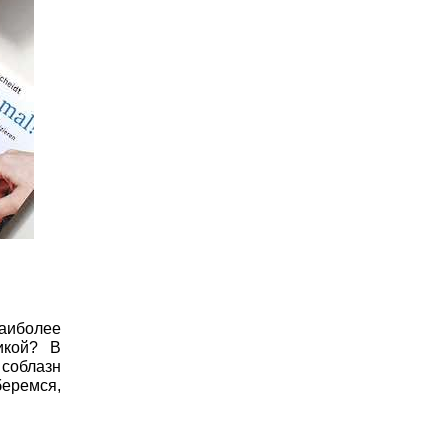
наиболее
икой? В
 соблазн
беремся,