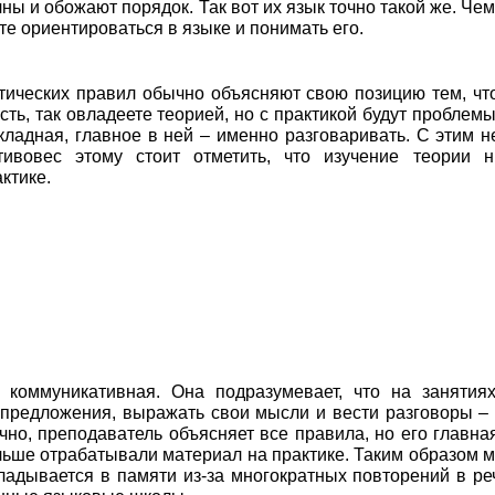
чны и обожают порядок. Так вот их язык точно такой же. Че
те ориентироваться в языке и понимать его.
тических правил обычно объясняют свою позицию тем, чт
есть, так овладеете теорией, но с практикой будут проблемы
икладная, главное в ней – именно разговаривать. С этим н
тивовес этому стоит отметить, что изучение теории н
ктике.
коммуникативная. Она подразумевает, что на занятиях
 предложения, выражать свои мысли и вести разговоры –
чно, преподаватель объясняет все правила, но его главна
ольше отрабатывали материал на практике. Таким образом 
кладывается в памяти из-за многократных повторений в ре