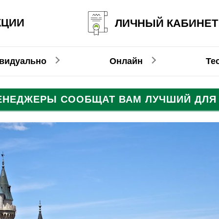
КЦИИ
ЛИЧНЫЙ КАБИНЕТ
видуально
Онлайн
Те
МЕНЕДЖЕРЫ СООБЩАТ ВАМ ЛУЧШИЙ ДЛЯ 
Детям
Немецкий
Немецкий
Испанск