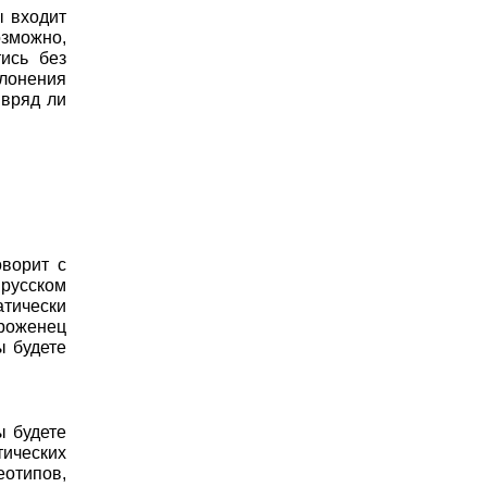
ы входит
озможно,
ись без
лонения
 вряд ли
оворит с
 русском
атически
уроженец
ы будете
ы будете
тических
еотипов,