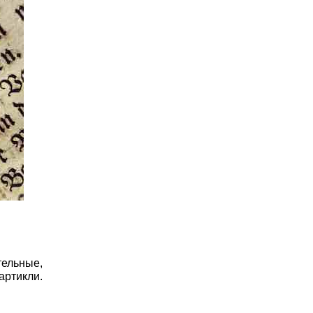
тельные,
артикли.