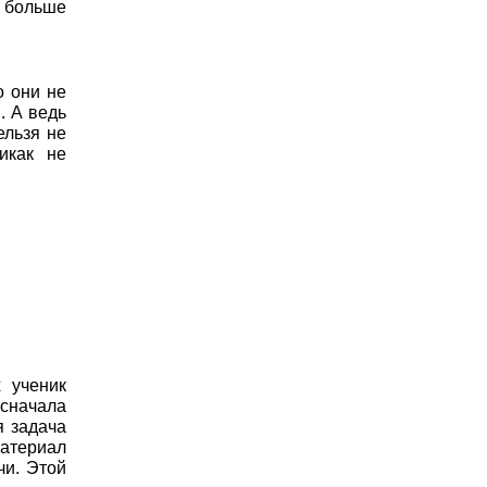
м больше
о они не
. А ведь
ельзя не
икак не
 ученик
 сначала
я задача
материал
чи. Этой