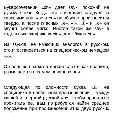
Буквосочетании «ch» дает звук, похожий на
русскую «х». Когда это сочетание следует за
гласными «о», «а» и «u» он обычно произносится
твердо, а после гласных «е», «i», «ü» и «ö» он
звучит более мягко. Иногда такой же звук в
отдельных суффиксах «ig», дает буква «g».
Из звуков, не имеющих аналогов в русском,
стоит остановиться на специфическом немецком
«х».
Он больше похож на легкий вдох и, как правило,
размещается в самом начале корня.
Следующая по сложности буква «l», ее
специфика в необычном произношении – между
мягкой и твердой русской «л». Чтобы правильно
прочитать ее, вам потребуется найти среднее
положение при произнесении этих двух русских