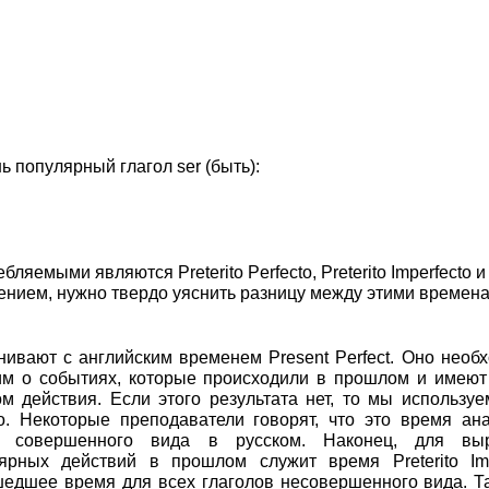
 популярный глагол ser (быть):
емыми являются Preterito Perfecto, Preterito Imperfecto и P
роением, нужно твердо уяснить разницу между этими времен
авнивают с английским временем Present Perfect. Оно необ
рим о событиях, которые происходили в прошлом и имеют
м действия. Если этого результата нет, то мы использу
nido. Некоторые преподаватели говорят, что это время ан
 совершенного вида в русском. Наконец, для вы
рных действий в прошлом служит время Preterito Impe
шедшее время для всех глаголов несовершенного вида. Т