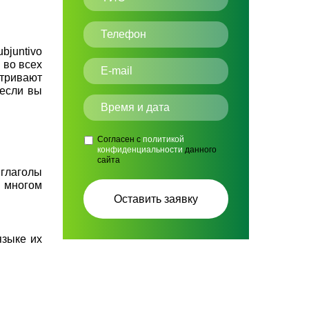
bjuntivo
 во всех
атривают
 если вы
Согласен с
политикой
конфиденциальности
данного
сайта
 глаголы
о многом
языке их