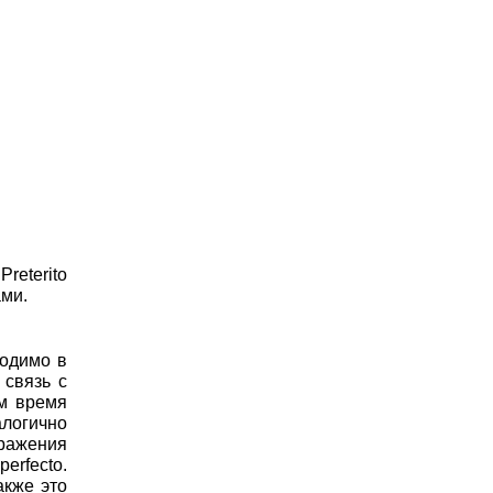
reterito
ами.
ходимо в
 связь с
ем время
алогично
ражения
rfecto.
акже это