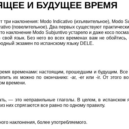
ЯЩЕЕ И БУДУЩЕЕ ВРЕМЯ
т три наклонения: Modo Indicativo (изъявительное), Modo Su
rativo (повелительное). Два первых существуют практически
что наклонение Modo Subjuntivo устарело и даже косо посм
 в свой язык. Без него во всех временах вам не обойтись,
одный экзамен по испанскому языку DELE.
т тремя временами: настоящим, прошедшим и будущим. Все
лить их можно по окончанию: -ar, -er или -ir. От этого в
ном времени.
ть, — это неправильные глаголы. В целом, в испанском 
 из них спрягаются все равно по одному правилу.
ого наклонения, более употребляемого.