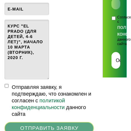
Соглас
с
поли
конф
данного
сайта
Отправляя заявку, я
подтверждаю, что ознакомлен и
согласен с
политикой
конфиденциальности
данного
сайта
ОТПРАВИТЬ ЗАЯВКУ